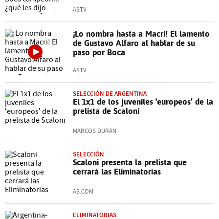
ASTV
¡Lo nombra hasta a Macri! El lamento
de Gustavo Alfaro al hablar de su
paso por Boca
ASTV
SELECCIÓN DE ARGENTINA
El 1x1 de los juveniles ‘europeos’ de la
prelista de Scaloni
MARCOS DURÁN
SELECCIÓN
Scaloni presenta la prelista que
cerrará las Eliminatorias
AS.COM
ELIMINATORIAS