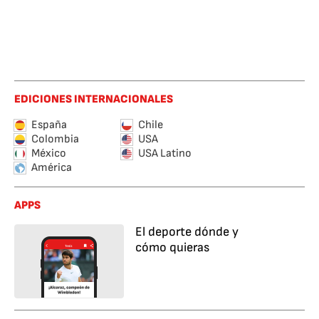
EDICIONES INTERNACIONALES
España
Chile
Colombia
USA
México
USA Latino
América
APPS
El deporte dónde y
cómo quieras