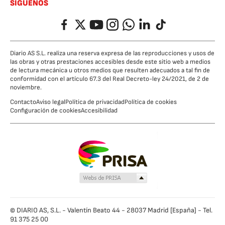
SÍGUENOS
Facebook
Twitter
YouTube
Instagram
Whatsapp
LinkedIn
TikTok
Diario AS S.L. realiza una reserva expresa de las reproducciones y usos de
las obras y otras prestaciones accesibles desde este sitio web a medios
de lectura mecánica u otros medios que resulten adecuados a tal fin de
conformidad con el artículo 67.3 del Real Decreto-ley 24/2021, de 2 de
noviembre.
Contacto
Aviso legal
Política de privacidad
Política de cookies
Configuración de cookies
Accesibilidad
© DIARIO AS, S.L. - Valentín Beato 44 - 28037 Madrid [España] - Tel.
91 375 25 00