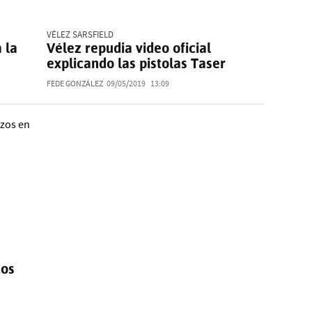
VÉLEZ SARSFIELD
 la
Vélez repudia video oficial
explicando las pistolas Taser
FEDE GONZÁLEZ
09/05/2019
13:09
dos