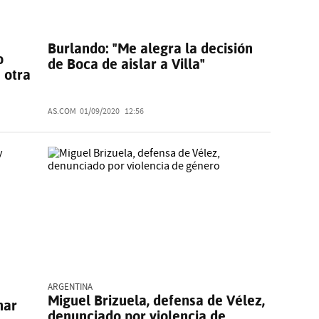
Burlando: "Me alegra la decisión
o
de Boca de aislar a Villa"
 otra
AS.COM
01/09/2020
12:56
ARGENTINA
Miguel Brizuela, defensa de Vélez,
nar
denunciado por violencia de