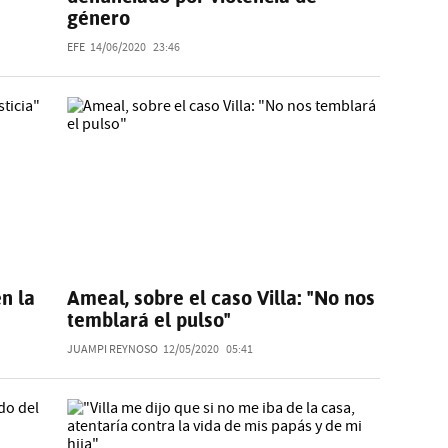
género
EFE
14/06/2020
23:46
en la
Ameal, sobre el caso Villa: "No nos
temblará el pulso"
JUAMPI REYNOSO
12/05/2020
05:41