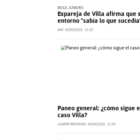
BOCA JUNIORS
Expareja de Villa afirma que 
entorno "sabía lo que sucedía
IAM
02/05/2020
12:20
Paneo general: ¿cómo sigue e
caso Villa?
JUAMPI REYNOSO
30/04/2020
11:56