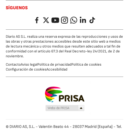
SÍGUENOS
Facebook
Twitter
YouTube
Instagram
Whatsapp
LinkedIn
TikTok
Diario AS S.L. realiza una reserva expresa de las reproducciones y usos de
las obras y otras prestaciones accesibles desde este sitio web a medios
de lectura mecánica u otros medios que resulten adecuados a tal fin de
conformidad con el artículo 67.3 del Real Decreto-ley 24/2021, de 2 de
noviembre.
Contacto
Aviso legal
Política de privacidad
Política de cookies
Configuración de cookies
Accesibilidad
© DIARIO AS, S.L. - Valentín Beato 44 - 28037 Madrid [España] - Tel.