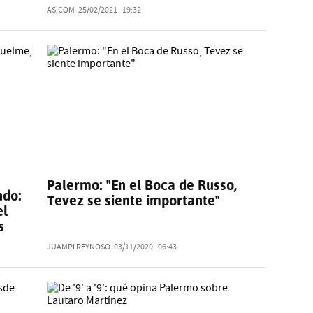
AS.COM
25/02/2021
19:32
Palermo: "En el Boca de Russo,
ndo:
Tevez se siente importante"
el
s
JUAMPI REYNOSO
03/11/2020
06:43