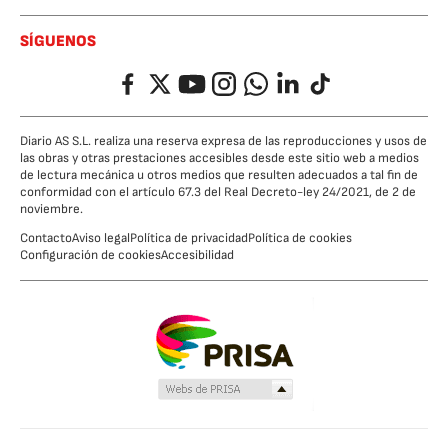
SÍGUENOS
Facebook
Twitter
YouTube
Instagram
Whatsapp
LinkedIn
TikTok
Diario AS S.L. realiza una reserva expresa de las reproducciones y usos de
las obras y otras prestaciones accesibles desde este sitio web a medios
de lectura mecánica u otros medios que resulten adecuados a tal fin de
conformidad con el artículo 67.3 del Real Decreto-ley 24/2021, de 2 de
noviembre.
Contacto
Aviso legal
Política de privacidad
Política de cookies
Configuración de cookies
Accesibilidad