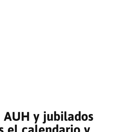
 AUH y jubilados
s el calendario y