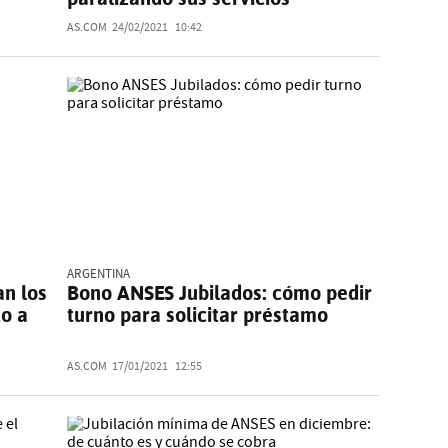
AS.COM
24/02/2021
10:42
ARGENTINA
n los
Bono ANSES Jubilados: cómo pedir
o a
turno para solicitar préstamo
AS.COM
17/01/2021
12:55