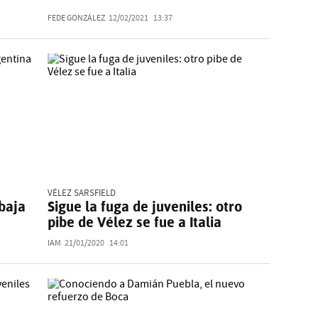
FEDE GONZÁLEZ
12/02/2021
13:37
VÉLEZ SARSFIELD
abaja
Sigue la fuga de juveniles: otro
pibe de Vélez se fue a Italia
IAM
21/01/2020
14:01