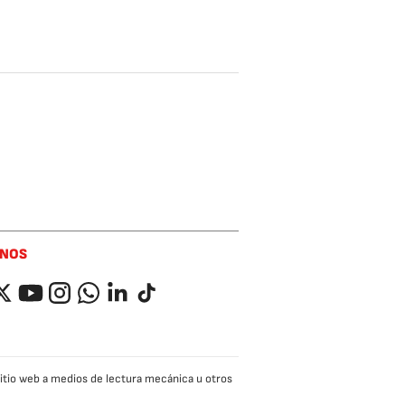
ENOS
ok
itter
YouTube
Instagram
Whatsapp
LinkedIn
TikTok
 sitio web a medios de lectura mecánica u otros