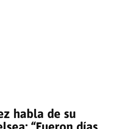
z habla de su
elsea: “Fueron días