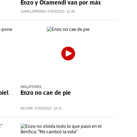
Enzo y Otamendi van por más
JUAN LOPESINO
07/03/2023
21:08
INGLATERRA
piel
Enzo no cae de pie
AS.COM
27/02/2023
10:31