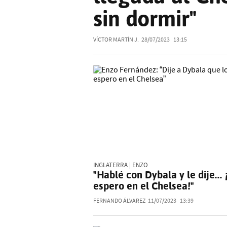
sin dormir"
VÍCTOR MARTÍN J.
28/07/2023
13:15
INGLATERRA | ENZO
"Hablé con Dybala y le dije... 
espero en el Chelsea!"
FERNANDO ÁLVAREZ
11/07/2023
13:39