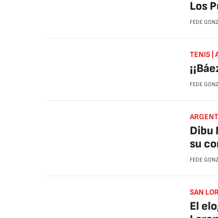
Los P
FEDE GON
TENIS |
¡¡Báe
FEDE GON
ARGENT
Dibu 
su co
FEDE GON
SAN LOR
El el