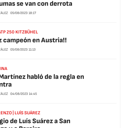
umas se van con derrota
ZÁLEZ
05/08/2023
18:17
 ATP 250 KITZBÜHEL
z campeón en Austria!!
ZÁLEZ
05/08/2023
11:13
INA
Martínez habló de la regla en
ntra
ZÁLEZ
04/08/2023
14:45
ENZO | LUÍS SUÁREZ
ogio de Luís Suárez a San