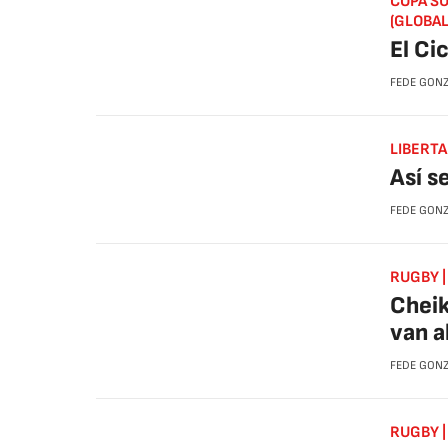
COPA SU
(GLOBAL
El Ci
FEDE GON
LIBERT
Así s
FEDE GON
RUGBY |
Cheik
van a
FEDE GON
RUGBY |