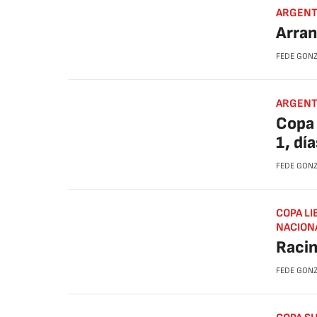
ARGENTI
Arran
FEDE GON
ARGENTI
Copa 
1, dí
FEDE GON
COPA LI
NACIONA
Racin
FEDE GON