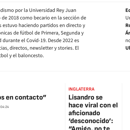
odismo por la Universidad Rey Juan
E
io de 2018 como becario en la sección de
Un
s estuvo haciendo partidos en directo y
R
rónicas de fútbol de Primera, Segunda y
Á
d durante el Covid-19. Desde 2022 es
no
as, directos, newsletter y stories. El
U
bol y el baloncesto.
INGLATERRA
mos en contacto”
Lisandro se
hace viral con el
04:24
aficionado
‘desconocido’:
“Amigo, no te