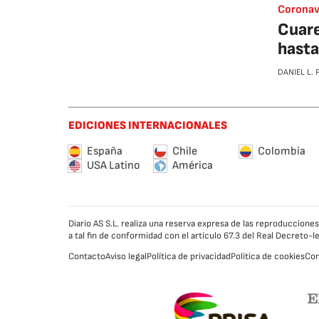
Coronav
Cuare
hasta
DANIEL L.
EDICIONES INTERNACIONALES
España
Chile
Colombia
USA Latino
América
Diario AS S.L. realiza una reserva expresa de las reproduccion
a tal fin de conformidad con el artículo 67.3 del Real Decreto-
Contacto
Aviso legal
Política de privacidad
Política de cookies
Con
Caracol
a