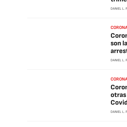
DANIEL L.
CORONA
Coron
son l
arres
DANIEL L.
CORONA
Coron
otras
Covi
DANIEL L.