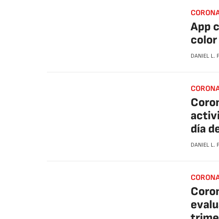
CORONA
App c
color
DANIEL L.
CORONA
Coron
activ
día de
DANIEL L.
CORONA
Coron
evalu
trime