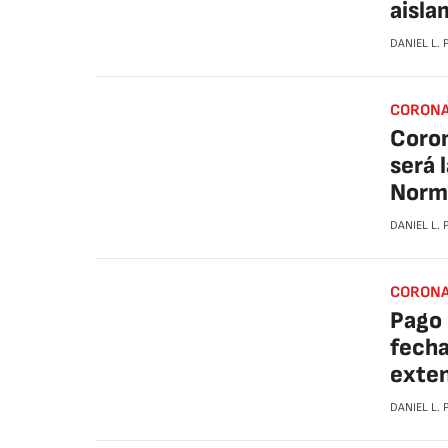
aisla
DANIEL L.
CORONA
Coron
será 
Norm
DANIEL L.
CORONA
Pago 
fecha
exten
DANIEL L.