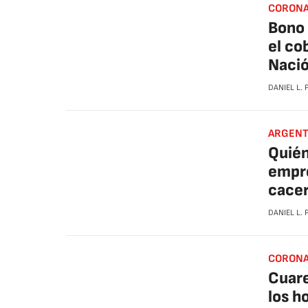
CORONA
Bono 
el co
Naci
DANIEL L.
ARGENT
Quién
empr
cacer
DANIEL L.
CORONA
Cuare
los h