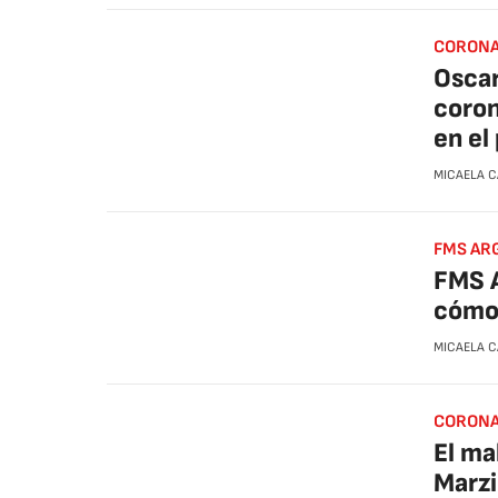
CORONA
Oscar
coron
en el
MICAELA 
FMS AR
FMS A
cómo 
MICAELA 
CORONA
El ma
Marzi