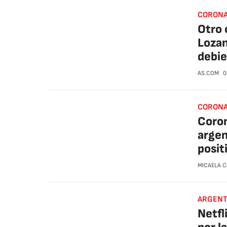
CORONA
Otro 
Lozan
debie
AS.COM
0
CORONA
Coron
argen
posit
MICAELA 
ARGENT
Netfl