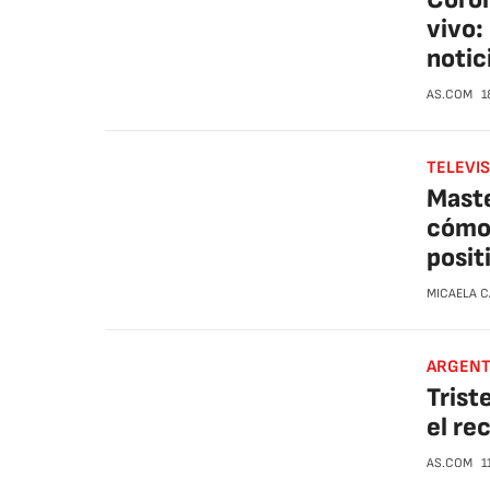
vivo:
notic
AS.COM
1
TELEVI
Maste
cómo 
posit
MICAELA 
ARGENT
Triste
el re
AS.COM
1