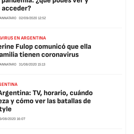
a pandemia: ¿qué podés ver y
 acceder?
CANNATARO
02/09/2020
12:52
VIRUS EN ARGENTINA
rine Fulop comunicó que ella
familia tienen coronavirus
CANNATARO
31/08/2020
15:13
GENTINA
rgentina: TV, horario, cuándo
za y cómo ver las batallas de
tyle
9/08/2020
16:07