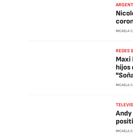
ARGENT
Nicol
coron
MICAELA 
REDES 
Maxi 
hijos
"Soña
MICAELA 
TELEVI
Andy 
posit
MICAELA 