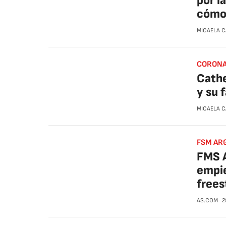
por l
cómo
MICAELA 
CORONA
Cathe
y su 
MICAELA 
FSM AR
FMS A
empie
frees
AS.COM
2