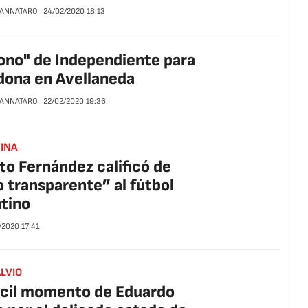
CANNATARO
24/02/2020
18:13
rono" de Independiente para
ona en Avellaneda
CANNATARO
22/02/2020
19:36
INA
to Fernández calificó de
 transparente” al fútbol
tino
/2020
17:41
LVIO
fícil momento de Eduardo