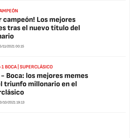
CAMPEÓN
r campeón! Los mejores
 tras el nuevo título del
nario
6/11/2021
00:15
-1 BOCA | SUPERCLÁSICO
 - Boca: los mejores memes
l triunfo millonario en el
clásico
3/10/2021
19:13