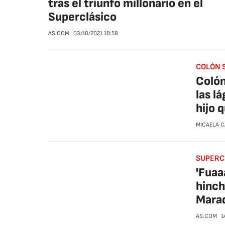
tras el triunfo millonario en el
Superclásico
AS.COM
03/10/2021
18:58
COLÓN S
Colón
las l
hijo q
MICAELA 
SUPERCL
'Fuaa
hinch
Marad
AS.COM
1