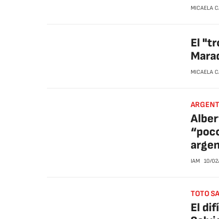
MICAELA 
El "t
Marad
MICAELA 
ARGENT
Alber
“poco
argen
IAM
10/02
TOTO SA
El di