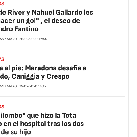
AS
de River y Nahuel Gallardo les
hacer un gol" , el deseo de
ndro Fantino
CANNATARO
28/02/2020
17:45
AS
a al pie: Maradona desafía a
do, Caniggia y Crespo
CANNATARO
25/02/2020
14:12
AS
uilombo" que hizo la Tota
o en el hospital tras los dos
 de su hijo