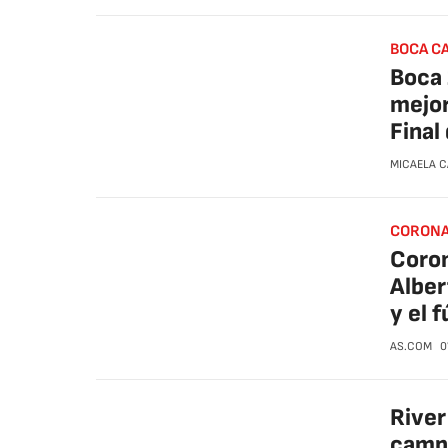
BOCA C
Boca 
mejor
Final
MICAELA 
CORONA
Coron
Alber
y el 
AS.COM
0
River
campe