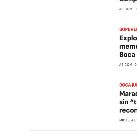
AS.COM
0
SUPERL
Explo
memes
Boca
AS.COM
0
BOCA JU
Marad
sin “
reco
MICAELA 