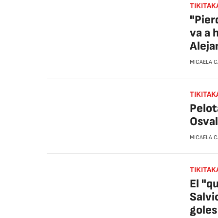
TIKITAK
"Pier
va a 
Aleja
MICAELA 
TIKITAK
Pelot
Osval
MICAELA 
TIKITAK
El "q
Salvi
goles