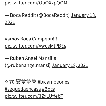
pic.twitter.com/OuOXxpQOMi
— Boca Reddit (@BocaReddit)
January 18,
2021
Vamos Boca Campeon!!!!
pic.twitter.com/vwceMlPBEg
— Ruben Angel Mansilla
(@rubenangelmansi)
January 18, 2021
⭐️ 70 🏆💙💛💙
#bicampeones
#sequedaencasa
#Boca
pic.twitter.com/3ZxLUffebT