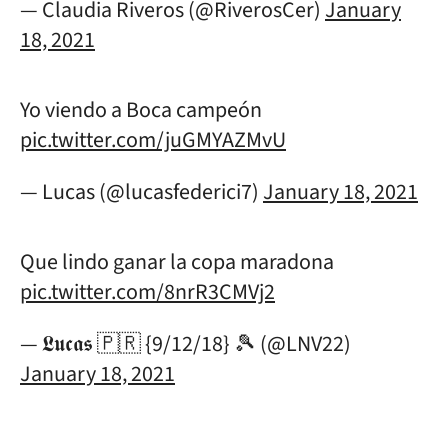
— Claudia Riveros (@RiverosCer)
January
18, 2021
Yo viendo a Boca campeón
pic.twitter.com/juGMYAZMvU
— Lucas (@lucasfederici7)
January 18, 2021
Que lindo ganar la copa maradona
pic.twitter.com/8nrR3CMVj2
— 𝕷𝖚𝖈𝖆𝖘 🇵🇷 {9/12/18} 🎾 (@LNV22)
January 18, 2021