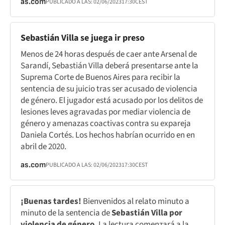
as.com
PUBLICADO A LAS:
02/06/2023
17:30
CEST
Sebastián Villa se juega ir preso
Menos de 24 horas después de caer ante Arsenal de
Sarandí, Sebastián Villa deberá presentarse ante la
Suprema Corte de Buenos Aires para recibir la
sentencia de su juicio tras ser acusado de violencia
de género. El jugador está acusado por los delitos de
lesiones leves agravadas por mediar violencia de
género y amenazas coactivas contra su expareja
Daniela Cortés. Los hechos habrían ocurrido en en
abril de 2020.
as.com
PUBLICADO A LAS:
02/06/2023
17:30
CEST
¡Buenas tardes!
Bienvenidos al relato minuto a
minuto de la sentencia de
Sebastián Villa por
violencia de género.
La lectura comenzará a la