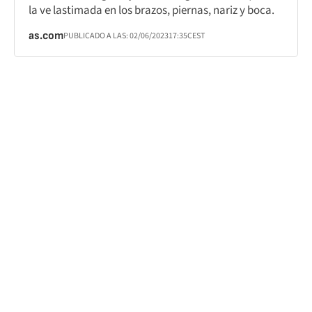
la ve lastimada en los brazos, piernas, nariz y boca.
as.com
PUBLICADO A LAS:
02/06/2023
17:35
CEST