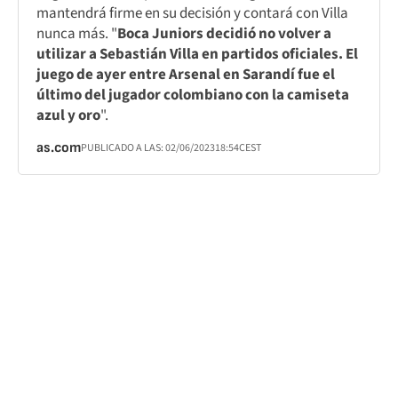
mantendrá firme en su decisión y contará con Villa
nunca más. "
Boca Juniors decidió no volver a
utilizar a Sebastián Villa en partidos oficiales. El
juego de ayer entre Arsenal en Sarandí fue el
último del jugador colombiano con la camiseta
azul y oro
".
as.com
PUBLICADO A LAS:
02/06/2023
18:54
CEST