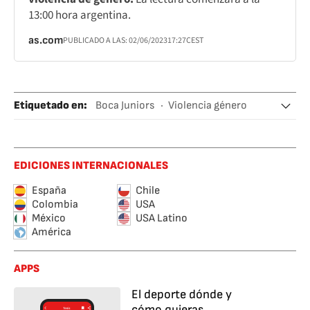
13:00 hora argentina.
as.com
PUBLICADO A LAS:
02/06/2023
17:27
CEST
Etiquetado en
:
Boca Juniors
Violencia género
Argentina
Selección colombiana fútbol
EDICIONES INTERNACIONALES
Liga Profesional de Fútbol (LPF)
España
Chile
Colombia
USA
México
USA Latino
América
APPS
El deporte dónde y
cómo quieras