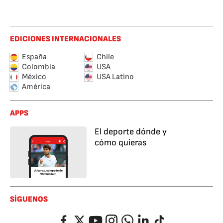
EDICIONES INTERNACIONALES
España
Chile
Colombia
USA
México
USA Latino
América
APPS
El deporte dónde y
cómo quieras
SÍGUENOS
Facebook
Twitter
YouTube
Instagram
Whatsapp
LinkedIn
TikTok