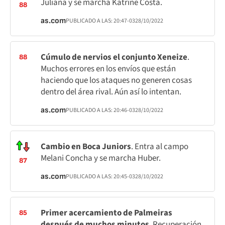
Juliana y se marcha Katrine Costa.
88
as.com
PUBLICADO A LAS:
20:47
-03
28/10/2022
Cúmulo de nervios el conjunto Xeneize
.
88
Muchos errores en los envíos que están
haciendo que los ataques no generen cosas
dentro del área rival. Aún así lo intentan.
as.com
PUBLICADO A LAS:
20:46
-03
28/10/2022
Cambio en Boca Juniors
. Entra al campo
Melani Concha y se marcha Huber.
87
as.com
PUBLICADO A LAS:
20:45
-03
28/10/2022
Primer acercamiento de Palmeiras
85
después de muchos minutos
. Recuperación