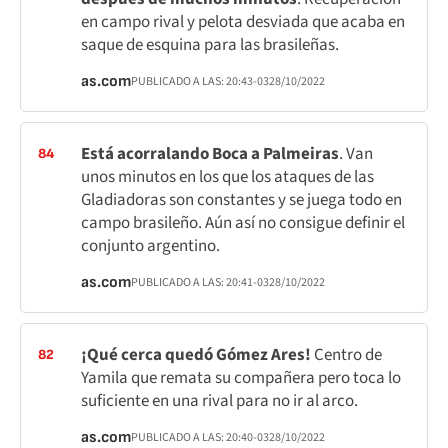
en campo rival y pelota desviada que acaba en
saque de esquina para las brasileñas.
as.com
PUBLICADO A LAS:
20:43
-03
28/10/2022
Está acorralando Boca a Palmeiras
. Van
84
unos minutos en los que los ataques de las
Gladiadoras son constantes y se juega todo en
campo brasileño. Aún así no consigue definir el
conjunto argentino.
as.com
PUBLICADO A LAS:
20:41
-03
28/10/2022
¡Qué cerca quedó Gómez Ares!
Centro de
82
Yamila que remata su compañera pero toca lo
suficiente en una rival para no ir al arco.
as.com
PUBLICADO A LAS:
20:40
-03
28/10/2022