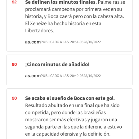
Se definen los minutos finales
. Palmeiras se
92
proclamará campeona por primera vez en su
historia, y Boca caerá pero con la cabeza alta.
El Xeneize ha hecho historia en esta
Libertadores.
as.com
PUBLICADO A LAS:
20:51
-03
28/10/2022
¡Cinco minutos de añadido!
90
as.com
PUBLICADO A LAS:
20:49
-03
28/10/2022
Se acaba el sueño de Boca con este gol
.
90
Resultado abultado en una final que ha sido
competida, pero donde las brasileñas
mostraron ser más efectivas y jugaron una
segunda parte en las que la diferencia estuvo
en la capacidad ofensiva y la definición.