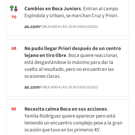
Cambios en Boca Juniors
. Entran al campo
Espíndola y Urbani, se marchan Cruz y Priori.
70
as.com
PUBLICADO A LAS:
20:28
-03
28/10/2022
No pudo llegar Priori después de un centro
68
lejano en tiro libre
. Boca quiere reaccionar,
está desgastándose lo máximo para dar la
vuelta al resultado, pero no encuentran las
ocasiones claras.
as.com
PUBLICADO A LAS:
20:26
-03
28/10/2022
Necesita calma Boca en sus acciones
.
65
Yamila Rodríguez quiere aparecer pero está
teniendo un encuentro complejo pese a la gran
ocasión que tuvo en los primeros 45'.