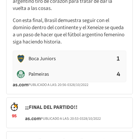
argentino tiró de corazón para tratar de dar la
vuelta a las cosas.
Con esta final, Brasil demuestra seguir con el
dominio dentro del continente y el Xeneize se queda
a un paso de hacer que el fútbol argentino femenino
siga haciendo historia.
1
Boca Juniors
4
Palmeiras
as.com
PUBLICADO A LAS:
20:56
-03
28/10/2022
¡¡FINAL DEL PARTIDO!!
95
as.com
PUBLICADO A LAS:
20:53
-03
28/10/2022