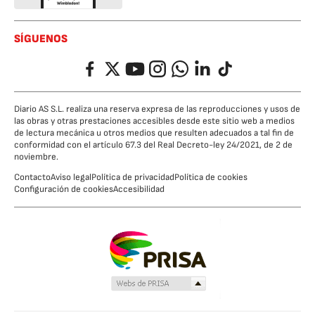
SÍGUENOS
Facebook
Twitter
YouTube
Instagram
Whatsapp
LinkedIn
TikTok
Diario AS S.L. realiza una reserva expresa de las reproducciones y usos de
las obras y otras prestaciones accesibles desde este sitio web a medios
de lectura mecánica u otros medios que resulten adecuados a tal fin de
conformidad con el artículo 67.3 del Real Decreto-ley 24/2021, de 2 de
noviembre.
Contacto
Aviso legal
Política de privacidad
Política de cookies
Configuración de cookies
Accesibilidad