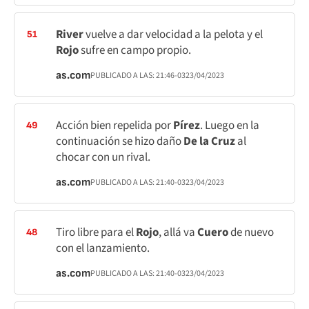
River
vuelve a dar velocidad a la pelota y el
51
Rojo
sufre en campo propio.
as.com
PUBLICADO A LAS:
21:46
-03
23/04/2023
Acción bien repelida por
Pírez
. Luego en la
49
continuación se hizo daño
De la Cruz
al
chocar con un rival.
as.com
PUBLICADO A LAS:
21:40
-03
23/04/2023
Tiro libre para el
Rojo
, allá va
Cuero
de nuevo
48
con el lanzamiento.
as.com
PUBLICADO A LAS:
21:40
-03
23/04/2023