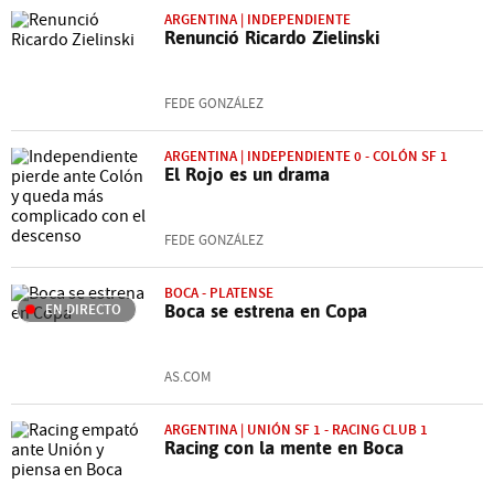
ARGENTINA | INDEPENDIENTE
Renunció Ricardo Zielinski
FEDE GONZÁLEZ
ARGENTINA | INDEPENDIENTE 0 - COLÓN SF 1
El Rojo es un drama
FEDE GONZÁLEZ
BOCA - PLATENSE
EN DIRECTO
Boca se estrena en Copa
AS.COM
ARGENTINA | UNIÓN SF 1 - RACING CLUB 1
Racing con la mente en Boca