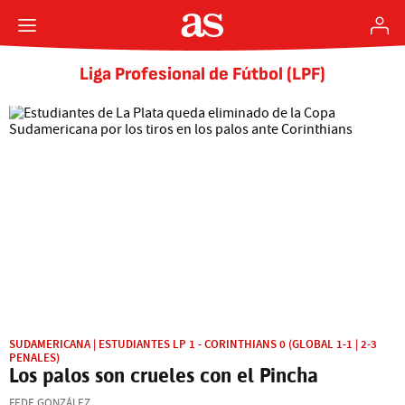
Liga Profesional de Fútbol (LPF)
SUDAMERICANA | ESTUDIANTES LP 1 - CORINTHIANS 0 (GLOBAL 1-1 | 2-3
PENALES)
Los palos son crueles con el Pincha
FEDE GONZÁLEZ