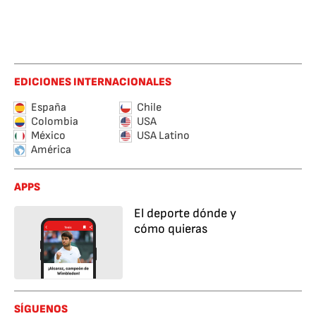
EDICIONES INTERNACIONALES
España
Chile
Colombia
USA
México
USA Latino
América
APPS
El deporte dónde y
cómo quieras
SÍGUENOS