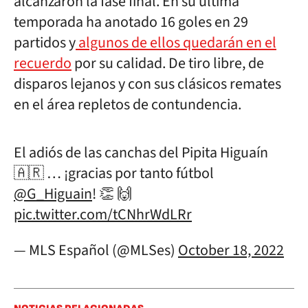
alcanzaron la fase final. En su última
temporada ha anotado 16 goles en 29
partidos y
algunos de ellos quedarán en el
recuerdo
por su calidad. De tiro libre, de
disparos lejanos y con sus clásicos remates
en el área repletos de contundencia.
El adiós de las canchas del Pipita Higuaín
🇦🇷 … ¡gracias por tanto fútbol
@G_Higuain
! 👏 🙌
pic.twitter.com/tCNhrWdLRr
— MLS Español (@MLSes)
October 18, 2022