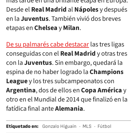
más tarde en una brillante etapa en Europa.
Desde el
Real Madrid
al
Nápoles
y después
en la
Juventus
. También vivió dos breves
etapas en
Chelsea
y
Milan
.
De su palmarés cabe destacar
las tres ligas
conseguidas con el
Real Madrid
y otras tres
con la
Juventus
. Sin embargo, quedará la
espina de no haber logrado la
Champions
League
y los tres subcampeonatos con
Argentina
, dos de ellos en
Copa América
y
otro en el Mundial de 2014 que finalizó en la
fatídica final ante
Alemania
.
Etiquetado en
:
Gonzalo Higuaín
MLS
Fútbol