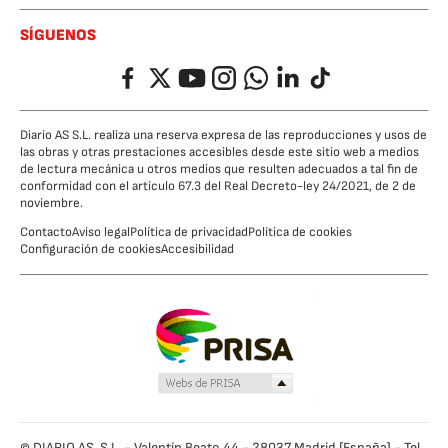
SÍGUENOS
Facebook
Twitter
YouTube
Instagram
Whatsapp
LinkedIn
TikTok
Diario AS S.L. realiza una reserva expresa de las reproducciones y usos de
las obras y otras prestaciones accesibles desde este sitio web a medios
de lectura mecánica u otros medios que resulten adecuados a tal fin de
conformidad con el artículo 67.3 del Real Decreto-ley 24/2021, de 2 de
noviembre.
Contacto
Aviso legal
Política de privacidad
Política de cookies
Configuración de cookies
Accesibilidad
© DIARIO AS, S.L. - Valentín Beato 44 - 28037 Madrid [España] - Tel.