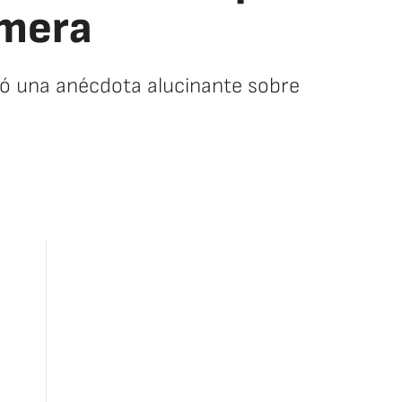
imera
ntó una anécdota alucinante sobre