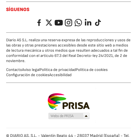
SÍGUENOS
Facebook
Twitter
YouTube
Instagram
Whatsapp
LinkedIn
TikTok
Diario AS S.L. realiza una reserva expresa de las reproducciones y usos de
las obras y otras prestaciones accesibles desde este sitio web a medios
de lectura mecánica u otros medios que resulten adecuados a tal fin de
conformidad con el artículo 67.3 del Real Decreto-ley 24/2021, de 2 de
noviembre.
Contacto
Aviso legal
Política de privacidad
Política de cookies
Configuración de cookies
Accesibilidad
© DIARIO AS, S.L. - Valentín Beato 44 - 28037 Madrid [España] - Tel.