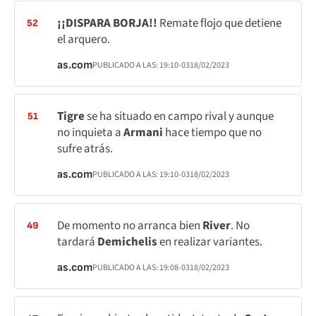
¡¡DISPARA BORJA!!
Remate flojo que detiene
52
el arquero.
as.com
PUBLICADO A LAS:
19:10
-03
18/02/2023
Tigre
se ha situado en campo rival y aunque
51
no inquieta a
Armani
hace tiempo que no
sufre atrás.
as.com
PUBLICADO A LAS:
19:10
-03
18/02/2023
De momento no arranca bien
River
. No
49
tardará
Demichelis
en realizar variantes.
as.com
PUBLICADO A LAS:
19:08
-03
18/02/2023