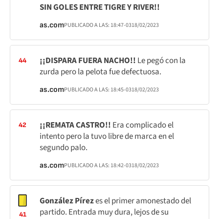
SIN GOLES ENTRE TIGRE Y RIVER!!
as.com
PUBLICADO A LAS:
18:47
-03
18/02/2023
¡¡DISPARA FUERA NACHO!!
Le pegó con la
44
zurda pero la pelota fue defectuosa.
as.com
PUBLICADO A LAS:
18:45
-03
18/02/2023
¡¡REMATA CASTRO!!
Era complicado el
42
intento pero la tuvo libre de marca en el
segundo palo.
as.com
PUBLICADO A LAS:
18:42
-03
18/02/2023
González Pírez
es el primer amonestado del
partido. Entrada muy dura, lejos de su
41