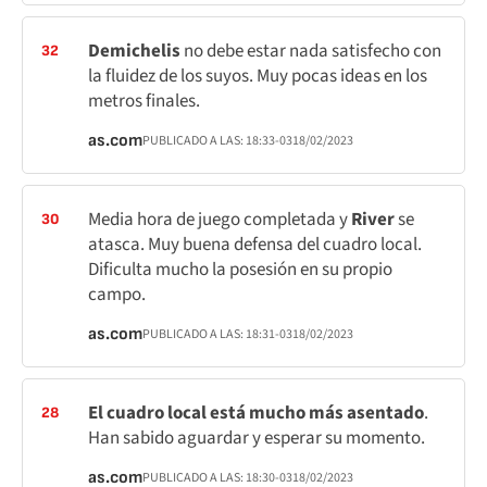
Demichelis
no debe estar nada satisfecho con
32
la fluidez de los suyos. Muy pocas ideas en los
metros finales.
as.com
PUBLICADO A LAS:
18:33
-03
18/02/2023
Media hora de juego completada y
River
se
30
atasca. Muy buena defensa del cuadro local.
Dificulta mucho la posesión en su propio
campo.
as.com
PUBLICADO A LAS:
18:31
-03
18/02/2023
El cuadro local está mucho más asentado
.
28
Han sabido aguardar y esperar su momento.
as.com
PUBLICADO A LAS:
18:30
-03
18/02/2023