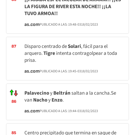
LA FIGURA DE RIVER ESTA NOCHE!! ¡¡LA
TUVO ARMOA!!
as.com
PUBLICADO A LAS:
19:48
-03
18/02/2023
Disparo centrado de
Solari
, fácil para el
87
arquero.
Tigre
intenta contragolpear a toda
prisa.
as.com
PUBLICADO A LAS:
19:45
-03
18/02/2023
Palavecino
y
Beltrán
saltan a la cancha.Se
van
Nacho
y
Enzo
.
86
as.com
PUBLICADO A LAS:
19:44
-03
18/02/2023
Centro precipitado que termina en saque de
85