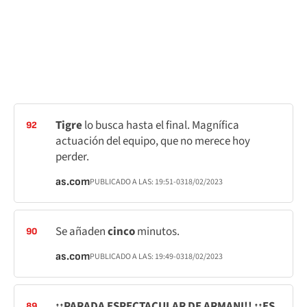
Tigre
lo busca hasta el final. Magnífica
92
actuación del equipo, que no merece hoy
perder.
as.com
PUBLICADO A LAS:
19:51
-03
18/02/2023
Se añaden
cinco
minutos.
90
as.com
PUBLICADO A LAS:
19:49
-03
18/02/2023
¡¡PARADA ESPECTACULAR DE ARMANI!! ¡¡ES
89