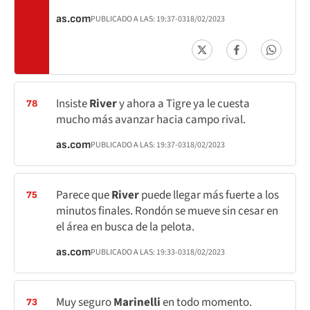
as.com
PUBLICADO A LAS:
19:37
-03
18/02/2023
Insiste
River
y ahora a Tigre ya le cuesta
78
mucho más avanzar hacia campo rival.
as.com
PUBLICADO A LAS:
19:37
-03
18/02/2023
Parece que
River
puede llegar más fuerte a los
75
minutos finales. Rondón se mueve sin cesar en
el área en busca de la pelota.
as.com
PUBLICADO A LAS:
19:33
-03
18/02/2023
Muy seguro
Marinelli
en todo momento.
73