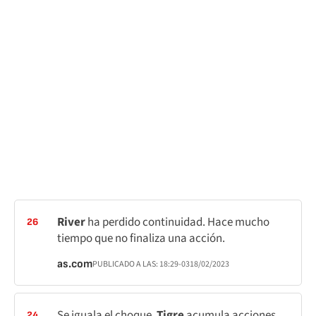
River
ha perdido continuidad. Hace mucho
26
tiempo que no finaliza una acción.
as.com
PUBLICADO A LAS:
18:29
-03
18/02/2023
Se iguala el choque.
Tigre
acumula acciones
24