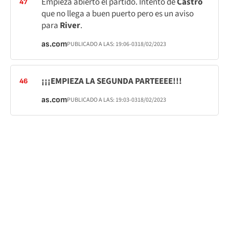
Empieza abierto el partido. Intento de
Castro
47
que no llega a buen puerto pero es un aviso
para
River
.
as.com
PUBLICADO A LAS:
19:06
-03
18/02/2023
¡¡¡EMPIEZA LA SEGUNDA PARTEEEE!!!
46
as.com
PUBLICADO A LAS:
19:03
-03
18/02/2023