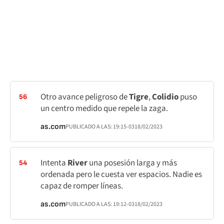
Otro avance peligroso de
Tigre
,
Colidio
puso
56
un centro medido que repele la zaga.
as.com
PUBLICADO A LAS:
19:15
-03
18/02/2023
Intenta
River
una posesión larga y más
54
ordenada pero le cuesta ver espacios. Nadie es
capaz de romper líneas.
as.com
PUBLICADO A LAS:
19:12
-03
18/02/2023