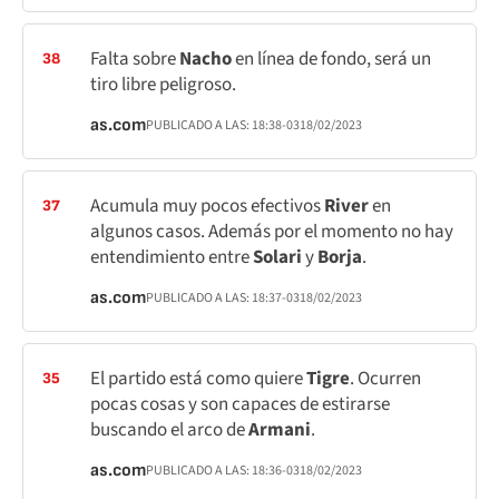
Falta sobre
Nacho
en línea de fondo, será un
38
tiro libre peligroso.
as.com
PUBLICADO A LAS:
18:38
-03
18/02/2023
Acumula muy pocos efectivos
River
en
37
algunos casos. Además por el momento no hay
entendimiento entre
Solari
y
Borja
.
as.com
PUBLICADO A LAS:
18:37
-03
18/02/2023
El partido está como quiere
Tigre
. Ocurren
35
pocas cosas y son capaces de estirarse
buscando el arco de
Armani
.
as.com
PUBLICADO A LAS:
18:36
-03
18/02/2023