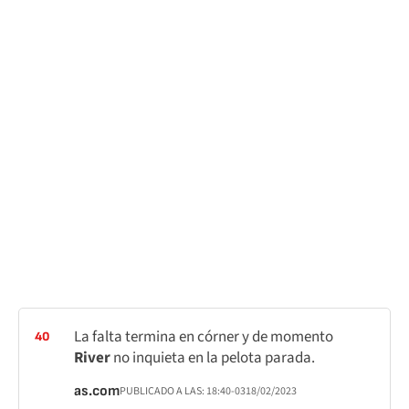
La falta termina en córner y de momento
40
River
no inquieta en la pelota parada.
as.com
PUBLICADO A LAS:
18:40
-03
18/02/2023