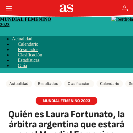
MUNDIAL FEMENINO
2023
Actualidad
Calendario
Resultados
Clasificación
Estadísticas
Guía
Actualidad
Resultados
Clasificación
Calendario
Se
MUNDIAL FEMENINO 2023
Quién es Laura Fortunato, la
árbitra argentina que estará