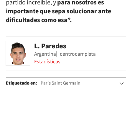
partido increíble, y
para nosotros es
importante que sepa solucionar ante
dificultades como esa”.
L. Paredes
Argentina
centrocampista
Estadísticas
Etiquetado en
:
París Saint Germain
Leandro Paredes
Juventus
Fútbol
Argentina
Mundial 2022