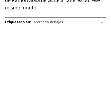
de Ramón Sosa de GELP a Talleres por ese
mismo monto.
Etiquetado en
:
Mercado fichajes
Liga Profesional de Fútbol (LPF)