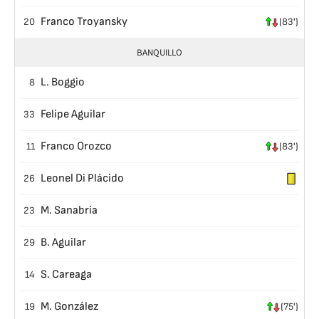
Franco Troyansky
20
(83')
BANQUILLO
L. Boggio
8
Felipe Aguilar
33
Franco Orozco
11
(83')
Leonel Di Plácido
26
M. Sanabria
23
B. Aguilar
29
S. Careaga
14
M. González
19
(75')