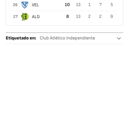
VEL
10
13
1
7
5
26
ALD
8
13
2
2
9
27
Etiquetado en
:
Club Atlético Independiente
Club Atlético Lanús
Liga Profesional de Fútbol (LPF)