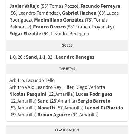
Javier Vallejo
(55', Tomás Pozzo),
Facundo Ferreyra
(56', Leandro Fernández),
Gabriel Hachen
(68', Lucas
Rodríguez),
Maximiliano González
(75', Tomás
Belmonte),
Franco Orozco
(83', Franco Troyansky),
Edgar Elizalde
(94', Leandro Benegas)
GOLES
1-0, 20':
Sand
, 1-1, 82':
Leandro Benegas
TARJETAS
Arbitro: Facundo Tello
Arbitro VAR: Leandro Rey Hilfer, Diego Verlotta
Nicolas Pasquini
(12',Amarilla)
Lucas Rodríguez
(12',Amarilla)
Sand
(28',Amarilla)
Sergio Barreto
(53',Amarilla)
Monetti
(57',Amarilla)
Leonel Di Plácido
(69',Amarilla)
Braian Aguirre
(94',Amarilla)
CLASIFICACIÓN