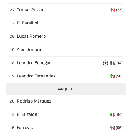
Tomás Pozzo
27
(55')
D. Batallini
7
Lucas Romero
29
Alan Soñora
10
Leandro Benegas
18
(94')
Leandro Fernandez
9
(56')
BANQUILLO
Rodrigo Márquez
20
E. Elizalde
4
(94')
Ferreyra
16
(56')