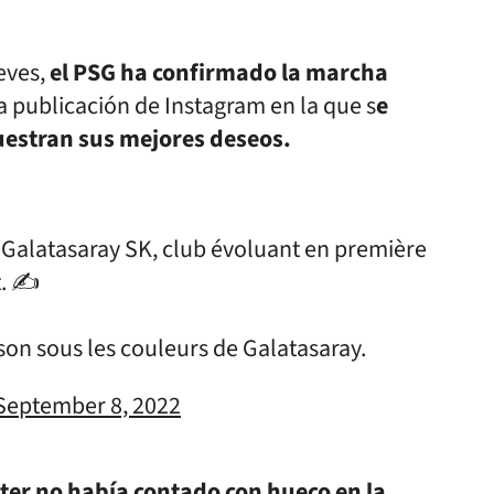
eves,
el PSG ha confirmado la marcha
 publicación de Instagram en la que s
e
uestran sus mejores deseos.
e Galatasaray SK, club évoluant en première
t. ✍️
son sous les couleurs de Galatasaray.
September 8, 2022
Inter no había contado con hueco en la