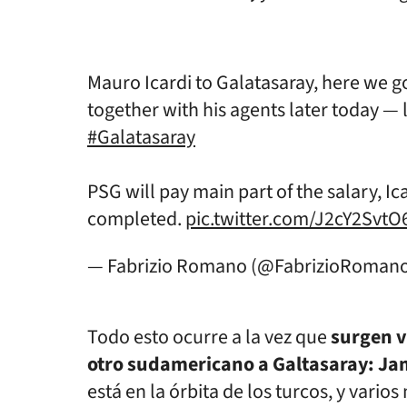
Mauro Icardi to Galatasaray, here we go
together with his agents later today 
#Galatasaray
PSG will pay main part of the salary, I
completed.
pic.twitter.com/J2cY2SvtO
— Fabrizio Romano (@FabrizioRoman
Todo esto ocurre a la vez que
surgen v
otro sudamericano a Galtasaray: Ja
está en la órbita de los turcos, y vario