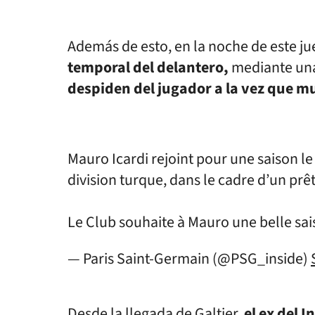
Además de esto, en la noche de este ju
temporal del delantero,
mediante una
despiden del jugador a la vez que m
Mauro Icardi rejoint pour une saison l
division turque, dans le cadre d’un prê
Le Club souhaite à Mauro une belle sai
— Paris Saint-Germain (@PSG_inside)
Desde la llegada de Galtier,
el ex del 