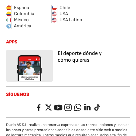
España
Chile
Colombia
USA
México
USA Latino
América
APPS
El deporte dónde y
cómo quieras
SÍGUENOS
Facebook
Twitter
YouTube
Instagram
Whatsapp
LinkedIn
TikTok
Diario AS S.L. realiza una reserva expresa de las reproducciones y usos de
las obras y otras prestaciones accesibles desde este sitio web a medios
de lectura mecánica u otros medios que resulten adecuados a tal fin de