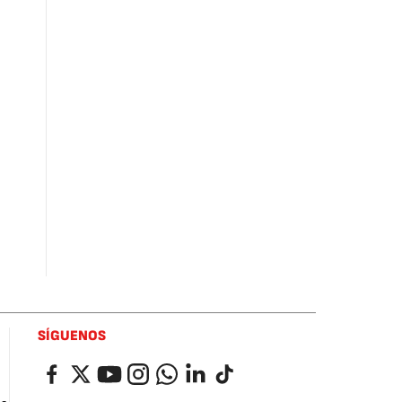
SÍGUENOS
Facebook
Twitter
YouTube
Instagram
Whatsapp
LinkedIn
TikTok