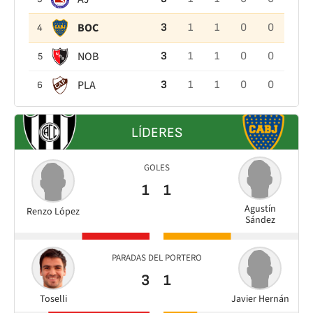
BOC
3
1
1
0
0
4
NOB
3
1
1
0
0
5
PLA
3
1
1
0
0
6
LÍDERES
GOLES
1
1
Agustín
Renzo López
Sández
PARADAS DEL PORTERO
3
1
Toselli
Javier Hernán