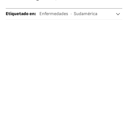
Etiquetado en
:
Enfermedades
Sudamérica
Latinoamérica
Medicina
América
Biología
Salud
Ciencias naturales
Argentina
Ciencia
Coronavirus Covid-19
Pandemia
Coronavirus
Virología
Epidemia
Enfermedades infecciosas
Microbiología