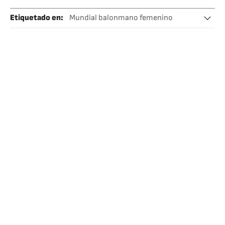
Etiquetado en
:
Mundial balonmano femenino
Calendario deportivo
Balonmano femenino
Selección argentina
Balonmano
Deporte femenino
Selecciones deportivas
Campeonato mundial
Competiciones
Deportes
Televisión
Medios comunicación
Comunicación