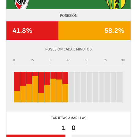
POSESIÓN
41.8%
58.2%
POSESIÓN CADA 5 MINUTOS
0
15
30
45
60
75
90
TARJETAS AMARILLAS
1
0