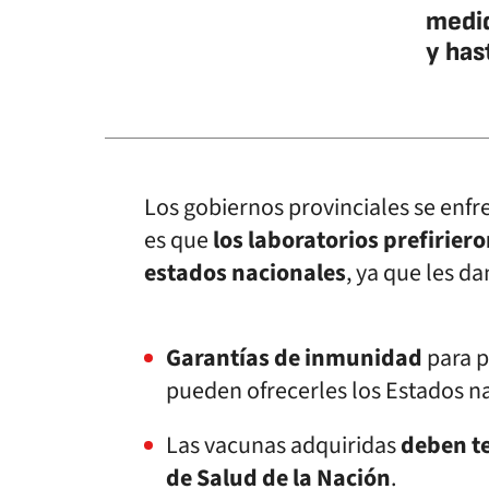
medid
y has
Los gobiernos provinciales se enfr
es que
los laboratorios prefirier
estados nacionales
, ya que les da
Garantías de inmunidad
para p
pueden ofrecerles los Estados n
Las vacunas adquiridas
deben te
de Salud de la Nación
.