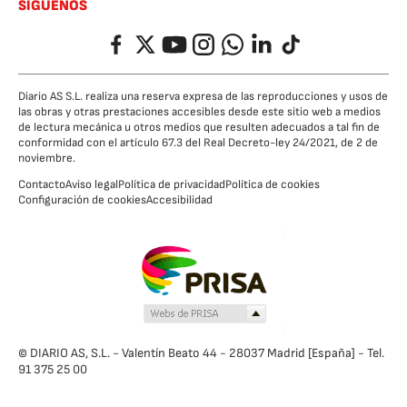
SÍGUENOS
Facebook
Twitter
YouTube
Instagram
Whatsapp
LinkedIn
TikTok
Diario AS S.L. realiza una reserva expresa de las reproducciones y usos de
las obras y otras prestaciones accesibles desde este sitio web a medios
de lectura mecánica u otros medios que resulten adecuados a tal fin de
conformidad con el artículo 67.3 del Real Decreto-ley 24/2021, de 2 de
noviembre.
Contacto
Aviso legal
Política de privacidad
Política de cookies
Configuración de cookies
Accesibilidad
© DIARIO AS, S.L. - Valentín Beato 44 - 28037 Madrid [España] - Tel.
91 375 25 00