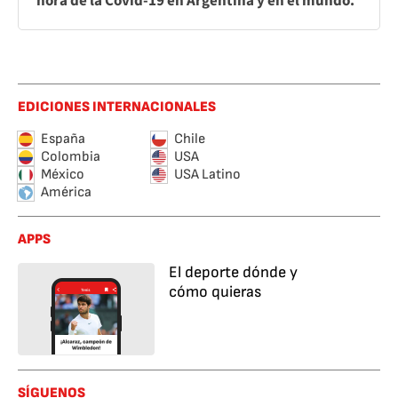
hora de la Covid-19 en Argentina y en el mundo.
EDICIONES INTERNACIONALES
España
Chile
Colombia
USA
México
USA Latino
América
APPS
El deporte dónde y
cómo quieras
SÍGUENOS