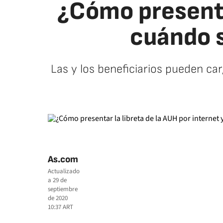
¿Cómo presentar
cuándo s
Las y los beneficiarios pueden carg
As.com
Actualizado
a
29 de
septiembre
de 2020
10:37
ART