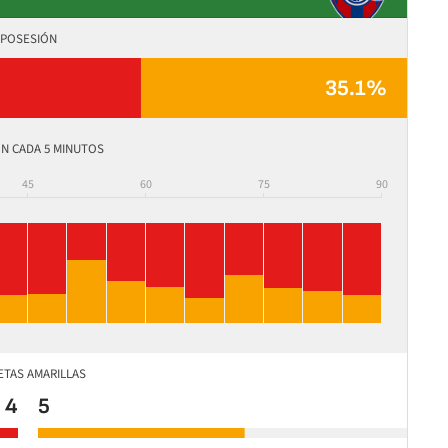
POSESIÓN
35.1%
N CADA 5 MINUTOS
45
60
75
90
ETAS AMARILLAS
4
5