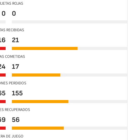
RJETAS ROJAS
0
0
TAS RECIBIDAS
16
21
TAS COMETIDAS
24
17
ONES PERDIDOS
65
155
ES RECUPERADOS
69
56
ERA DE JUEGO