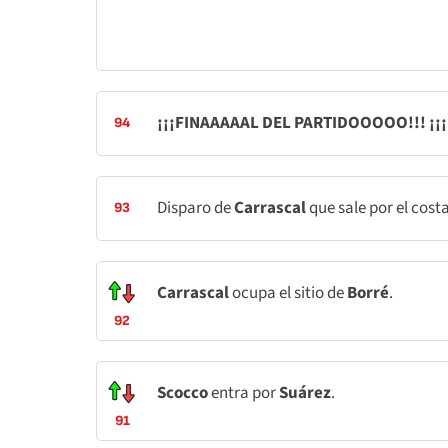
¡¡¡FINAAAAAL DEL PARTIDOOOOO!!! ¡¡¡
94
Disparo de
Carrascal
que sale por el cost
93
Carrascal
ocupa el sitio de
Borré
.
92
Scocco
entra por
Suárez
.
91