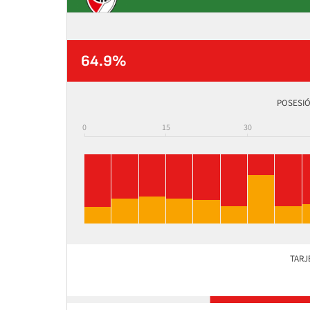
64.9%
POSESIÓ
0
15
30
TARJ