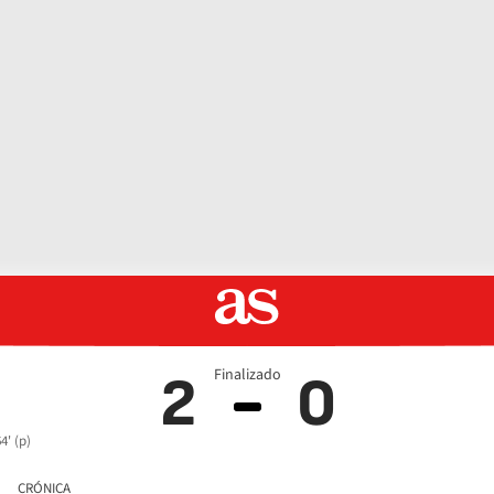
Finalizado
2
0
4' (p)
CRÓNICA