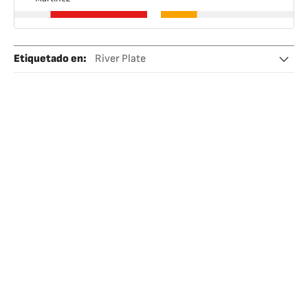
Etiquetado en
:
River Plate
Liga Profesional de Fútbol (LPF)
Fútbol
Marcelo Gallardo
Argentina