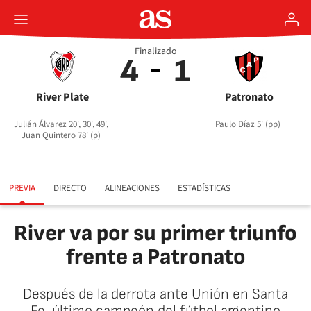
Finalizado
4
1
River Plate
Patronato
Julián Álvarez 20', 30', 49',
Paulo Díaz 5' (pp)
Juan Quintero 78' (p)
PREVIA
DIRECTO
ALINEACIONES
ESTADÍSTICAS
River va por su primer triunfo
frente a Patronato
Después de la derrota ante Unión en Santa
Fe, último campeón del fútbol argentino