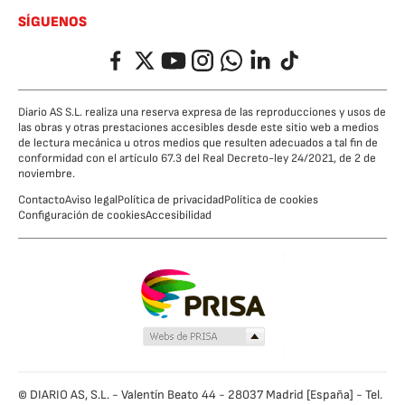
SÍGUENOS
Facebook
Twitter
YouTube
Instagram
Whatsapp
LinkedIn
TikTok
Diario AS S.L. realiza una reserva expresa de las reproducciones y usos de
las obras y otras prestaciones accesibles desde este sitio web a medios
de lectura mecánica u otros medios que resulten adecuados a tal fin de
conformidad con el artículo 67.3 del Real Decreto-ley 24/2021, de 2 de
noviembre.
Contacto
Aviso legal
Política de privacidad
Política de cookies
Configuración de cookies
Accesibilidad
© DIARIO AS, S.L. - Valentín Beato 44 - 28037 Madrid [España] - Tel.