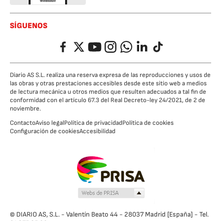
SÍGUENOS
Facebook
Twitter
YouTube
Instagram
Whatsapp
LinkedIn
TikTok
Diario AS S.L. realiza una reserva expresa de las reproducciones y usos de
las obras y otras prestaciones accesibles desde este sitio web a medios
de lectura mecánica u otros medios que resulten adecuados a tal fin de
conformidad con el artículo 67.3 del Real Decreto-ley 24/2021, de 2 de
noviembre.
Contacto
Aviso legal
Política de privacidad
Política de cookies
Configuración de cookies
Accesibilidad
© DIARIO AS, S.L. - Valentín Beato 44 - 28037 Madrid [España] - Tel.