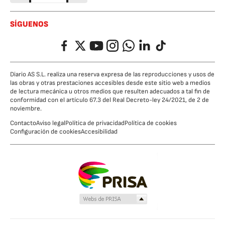
SÍGUENOS
Facebook
Twitter
YouTube
Instagram
Whatsapp
LinkedIn
TikTok
Diario AS S.L. realiza una reserva expresa de las reproducciones y usos de
las obras y otras prestaciones accesibles desde este sitio web a medios
de lectura mecánica u otros medios que resulten adecuados a tal fin de
conformidad con el artículo 67.3 del Real Decreto-ley 24/2021, de 2 de
noviembre.
Contacto
Aviso legal
Política de privacidad
Política de cookies
Configuración de cookies
Accesibilidad