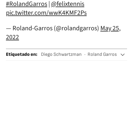
#RolandGarros
|
@felixtennis
pic.twitter.com/wwK4KMF2Ps
— Roland-Garros (@rolandgarros)
May 25,
2022
Etiquetado en
:
Diego Schwartzman
Roland Garros
Alexander Zverev