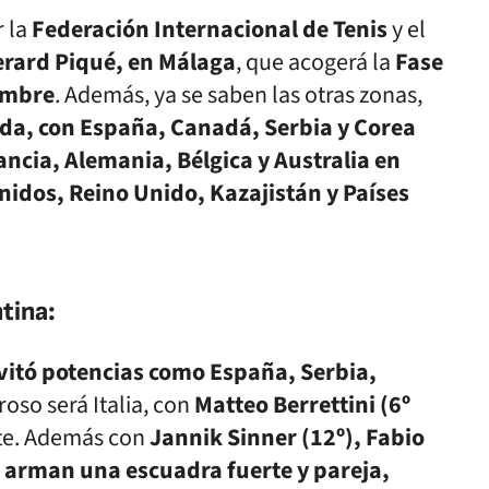
r la
Federación Internacional de Tenis
y el
rard Piqué, en Málaga
, que acogerá la
Fase
iembre
. Además, ya se saben las otras zonas,
ada, con España, Canadá, Serbia y Corea
ancia, Alemania, Bélgica y Australia en
nidos, Reino Unido, Kazajistán y Países
ntina:
vitó potencias como España, Serbia,
roso será Italia, con
Matteo Berrettini (6º
e. Además con
Jannik Sinner (12º), Fabio
) arman una escuadra fuerte y pareja,