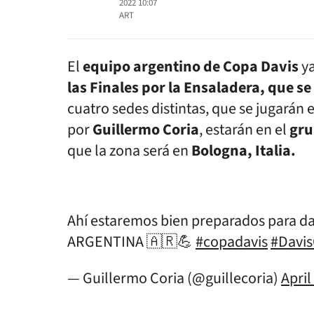
2022 10:07
ART
El
equipo argentino de Copa Davis
ya
las Finales por la Ensaladera, que s
cuatro sedes distintas, que se jugarán e
por
Guillermo Coria
, estarán en el
gru
que la zona será en
Bologna, Italia.
Ahí estaremos bien preparados para da
ARGENTINA 🇦🇷💪
#copadavis
#Davi
— Guillermo Coria (@guillecoria)
April