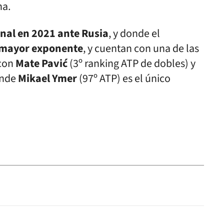
na.
inal en 2021 ante Rusia
, y donde el
el mayor exponente
, y cuentan con una de las
 con
Mate Pavić
(3º ranking ATP de dobles) y
onde
Mikael Ymer
(97º ATP) es el único