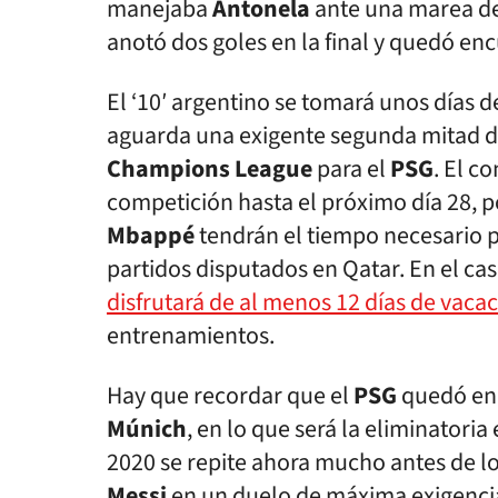
manejaba
Antonela
ante una marea de 
anotó dos goles en la final y quedó enc
El ‘10′ argentino se tomará unos días d
aguarda una exigente segunda mitad d
Champions League
para el
PSG
. El c
competición hasta el próximo día 28, p
Mbappé
tendrán el tiempo necesario pa
partidos disputados en Qatar. En el ca
disfrutará de al menos 12 días de vaca
entrenamientos.
Hay que recordar que el
PSG
quedó en
Múnich
, en lo que será la eliminatoria 
2020 se repite ahora mucho antes de lo 
Messi
en un duelo de máxima exigencia. 