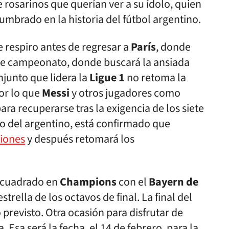
rosarinos que querían ver a su ídolo, quien
umbrado en la historia del fútbol argentino.
e respiro antes de regresar a
París
, donde
e campeonato, donde buscará la ansiada
onjunto que lidera la
Ligue 1
no retoma la
or lo que
Messi
y otros jugadores como
ra recuperarse tras la exigencia de los siete
so del argentino, está confirmado que
ciones
y después retomará los
cuadrado en
Champions
con el
Bayern de
estrella de los octavos de final. La final del
previsto. Otra ocasión para disfrutar de
Esa será la fecha, el 14 de febrero, para la