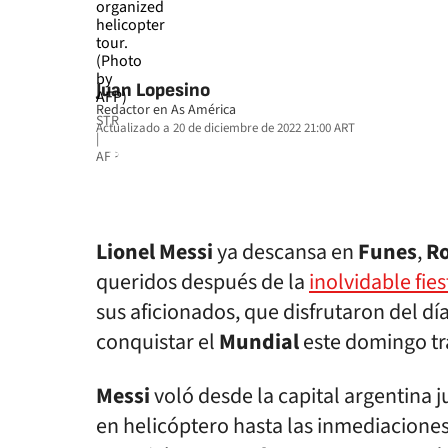
Juan Lopesino
Redactor en As América
STR
Actualizado a
20 de diciembre de 2022 21:00
ART
|
facebook
twitter
whatsapp
AFP
Lionel Messi
ya descansa en
Funes
,
Ro
queridos después de la
inolvidable fies
sus aficionados, que disfrutaron del día
conquistar el
Mundial
este domingo tra
Messi
voló desde la capital argentina 
en helicóptero hasta las inmediaciones