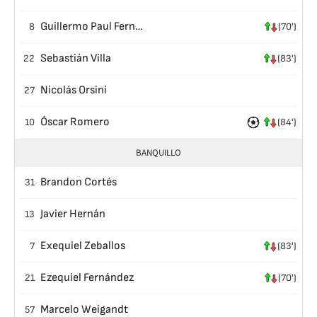
Guillermo Paul Fernandez
8
(70')
Sebastián Villa
22
(83')
Nicolás Orsini
27
Óscar Romero
10
(84')
BANQUILLO
Brandon Cortés
31
Javier Hernán
13
Exequiel Zeballos
7
(83')
Ezequiel Fernández
21
(70')
Marcelo Weigandt
57