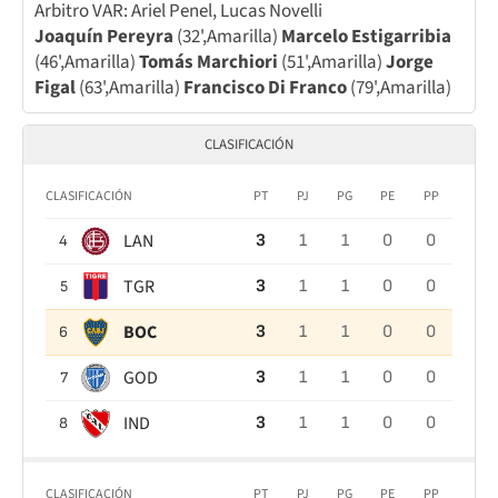
Arbitro VAR: Ariel Penel, Lucas Novelli
Joaquín Pereyra
(32',Amarilla)
Marcelo Estigarribia
(46',Amarilla)
Tomás Marchiori
(51',Amarilla)
Jorge
Figal
(63',Amarilla)
Francisco Di Franco
(79',Amarilla)
CLASIFICACIÓN
CLASIFICACIÓN
PT
PJ
PG
PE
PP
LAN
3
1
1
0
0
4
TGR
3
1
1
0
0
5
BOC
3
1
1
0
0
6
GOD
3
1
1
0
0
7
IND
3
1
1
0
0
8
CLASIFICACIÓN
PT
PJ
PG
PE
PP