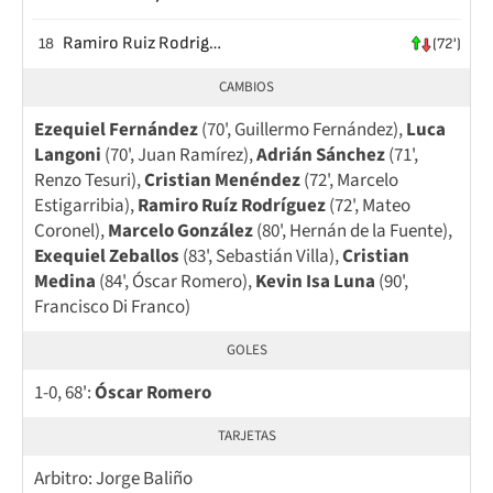
Ramiro Ruiz Rodriguez
18
(72')
CAMBIOS
Ezequiel Fernández
(70', Guillermo Fernández),
Luca
Langoni
(70', Juan Ramírez),
Adrián Sánchez
(71',
Renzo Tesuri),
Cristian Menéndez
(72', Marcelo
Estigarribia),
Ramiro Ruíz Rodríguez
(72', Mateo
Coronel),
Marcelo González
(80', Hernán de la Fuente),
Exequiel Zeballos
(83', Sebastián Villa),
Cristian
Medina
(84', Óscar Romero),
Kevin Isa Luna
(90',
Francisco Di Franco)
GOLES
1-0, 68':
Óscar Romero
TARJETAS
Arbitro: Jorge Baliño