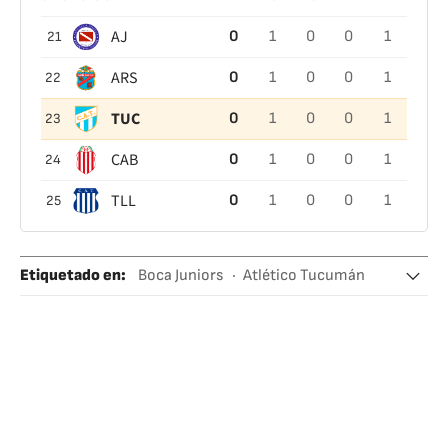
AJ
0
1
0
0
1
21
ARS
0
1
0
0
1
22
TUC
0
1
0
0
1
23
CAB
0
1
0
0
1
24
TLL
0
1
0
0
1
25
Etiquetado en
:
Boca Juniors
Atlético Tucumán
Liga Profesional de Fútbol (LPF)