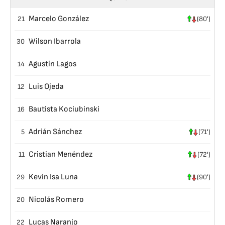
Marcelo González
21
(80')
Wilson Ibarrola
30
Agustín Lagos
14
Luis Ojeda
12
Bautista Kociubinski
16
Adrián Sánchez
5
(71')
Cristian Menéndez
11
(72')
Kevin Isa Luna
29
(90')
Nicolás Romero
20
Lucas Naranjo
22