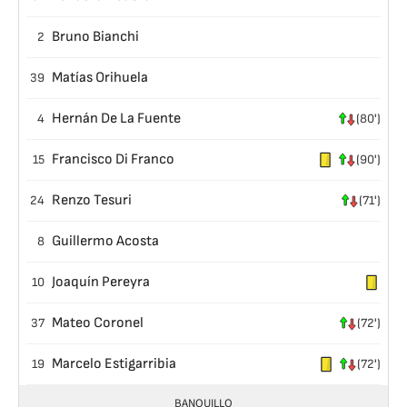
Bruno Bianchi
2
Matías Orihuela
39
Hernán De La Fuente
4
(80')
Francisco Di Franco
15
(90')
Renzo Tesuri
24
(71')
Guillermo Acosta
8
Joaquín Pereyra
10
Mateo Coronel
37
(72')
Marcelo Estigarribia
19
(72')
BANQUILLO