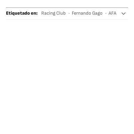
Etiquetado en
:
Racing Club
Fernando Gago
AFA
Copa Argentina
Liga Profesional de Fútbol (LPF)
Argentina
Fútbol
Sudamérica